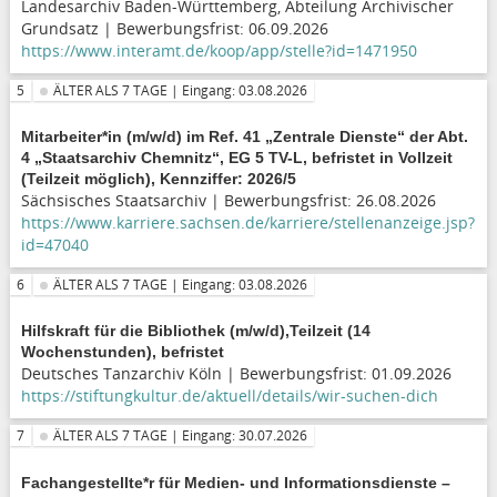
Landesarchiv Baden-Württemberg, Abteilung Archivischer
Grundsatz | Bewerbungsfrist: 06.09.2026
https://www.interamt.de/koop/app/stelle?id=1471950
5
ÄLTER ALS 7 TAGE | Eingang: 03.08.2026
Mitarbeiter*in (m/w/d) im Ref. 41 „Zentrale Dienste“ der Abt.
4 „Staatsarchiv Chemnitz“, EG 5 TV-L, befristet in Vollzeit
(Teilzeit möglich), Kennziffer: 2026/5
Sächsisches Staatsarchiv | Bewerbungsfrist: 26.08.2026
https://www.karriere.sachsen.de/karriere/stellenanzeige.jsp?
id=47040
6
ÄLTER ALS 7 TAGE | Eingang: 03.08.2026
Hilfskraft für die Bibliothek (m/w/d),Teilzeit (14
Wochenstunden), befristet
Deutsches Tanzarchiv Köln | Bewerbungsfrist: 01.09.2026
https://stiftungkultur.de/aktuell/details/wir-suchen-dich
7
ÄLTER ALS 7 TAGE | Eingang: 30.07.2026
Fachangestellte*r für Medien- und Informationsdienste –