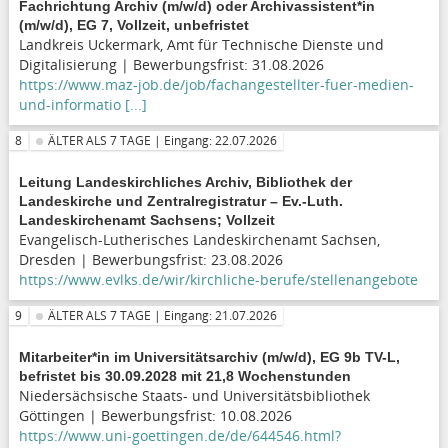
Fachrichtung Archiv (m/w/d) oder Archivassistent*in
(m/w/d), EG 7, Vollzeit, unbefristet
Landkreis Uckermark, Amt für Technische Dienste und
Digitalisierung | Bewerbungsfrist: 31.08.2026
https://www.maz-job.de/job/fachangestellter-fuer-medien-
und-informatio [...]
8
ÄLTER ALS 7 TAGE | Eingang: 22.07.2026
Leitung Landeskirchliches Archiv, Bibliothek der
Landeskirche und Zentralregistratur – Ev.-Luth.
Landeskirchenamt Sachsens; Vollzeit
Evangelisch-Lutherisches Landeskirchenamt Sachsen,
Dresden | Bewerbungsfrist: 23.08.2026
https://www.evlks.de/wir/kirchliche-berufe/stellenangebote
9
ÄLTER ALS 7 TAGE | Eingang: 21.07.2026
Mitarbeiter*in im Universitätsarchiv (m/w/d), EG 9b TV-L,
befristet bis 30.09.2028 mit 21,8 Wochenstunden
Niedersächsische Staats- und Universitätsbibliothek
Göttingen | Bewerbungsfrist: 10.08.2026
https://www.uni-goettingen.de/de/644546.html?