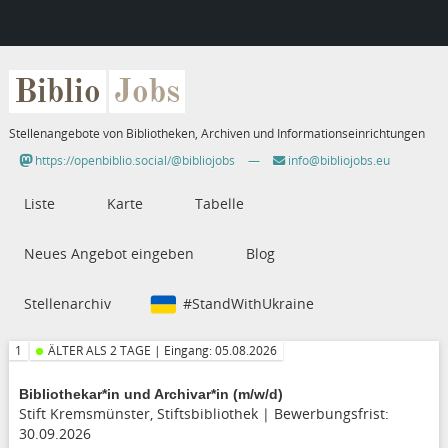
Biblio
Jobs
Stellenangebote von Bibliotheken, Archiven und Informationseinrichtungen
https://openbiblio.social/@bibliojobs
—
info@bibliojobs.eu
Liste
Karte
Tabelle
Neues Angebot eingeben
Blog
Stellenarchiv
#StandWithUkraine
Stellenangebote
1
ÄLTER ALS 2 TAGE | Eingang: 05.08.2026
vom
Bibliothekar*in und Archivar*in (m/w/d)
Stift Kremsmünster, Stiftsbibliothek | Bewerbungsfrist:
Typ
30.09.2026