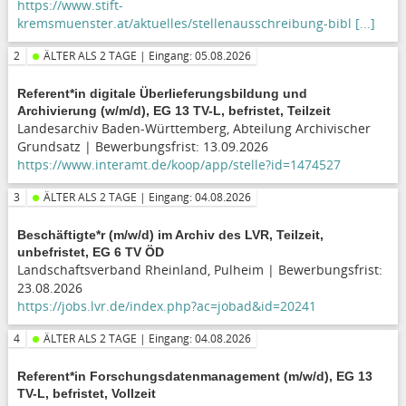
https://www.stift-
Archiv
kremsmuenster.at/aktuelles/stellenausschreibung-bibl [...]
2
ÄLTER ALS 2 TAGE | Eingang: 05.08.2026
Referent*in digitale Überlieferungsbildung und
Archivierung (w/m/d), EG 13 TV-L, befristet, Teilzeit
Landesarchiv Baden-Württemberg, Abteilung Archivischer
Grundsatz | Bewerbungsfrist: 13.09.2026
https://www.interamt.de/koop/app/stelle?id=1474527
3
ÄLTER ALS 2 TAGE | Eingang: 04.08.2026
Beschäftigte*r (m/w/d) im Archiv des LVR, Teilzeit,
unbefristet, EG 6 TV ÖD
Landschaftsverband Rheinland, Pulheim | Bewerbungsfrist:
23.08.2026
https://jobs.lvr.de/index.php?ac=jobad&id=20241
4
ÄLTER ALS 2 TAGE | Eingang: 04.08.2026
Referent*in Forschungsdatenmanagement (m/w/d), EG 13
TV-L, befristet, Vollzeit