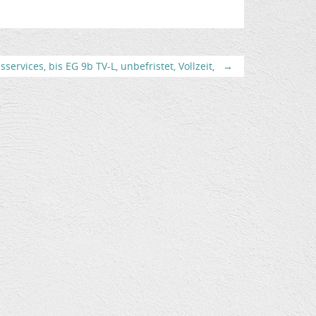
services, bis EG 9b TV-L, unbefristet, Vollzeit,
→