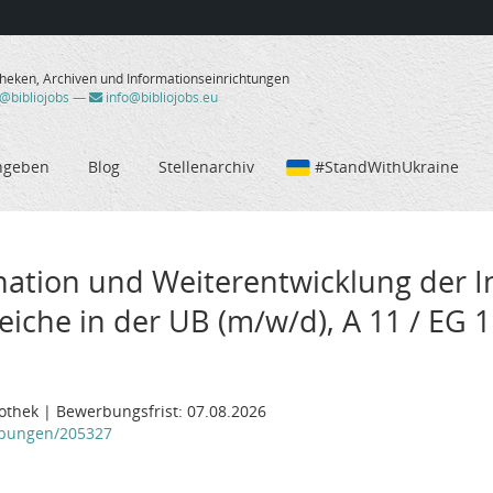
theken, Archiven und Informationseinrichtungen
/@bibliojobs
—
info@bibliojobs.eu
ngeben
Blog
Stellenarchiv
#StandWithUkraine
ation und Weiterentwicklung der I
iche in der UB (m/w/d), A 11 / EG 1
iothek | Bewerbungsfrist: 07.08.2026
eibungen/205327