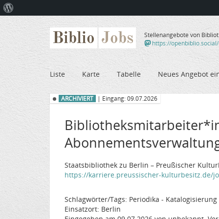
Über
WordPress
Biblio
Jobs
Stellenangebote von Biblio
https://openbiblio.social
Liste
Karte
Tabelle
Neues Angebot ei
ARCHIVIERT
| Eingang: 09.07.2026
Bibliotheksmitarbeiter*i
Abonnementsverwaltung, E
Staatsbibliothek zu Berlin – Preußischer Kultu
https://karriere.preussischer-kulturbesitz.de/
Schlagwörter/Tags: Periodika - Katalogisieru
Einsatzort: Berlin
Eingegeben am 09.07.2026 von unbekannt. Ver