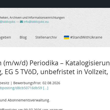
theken, Archiven und Informationseinrichtungen
/@bibliojobs
—
info@bibliojobs.eu
ngeben
Blog
Stellenarchiv
#StandWithUkraine
n (m/w/d) Periodika – Katalogisieru
G 5 TVöD, unbefristet in Vollzeit,
rbesitz | Bewerbungsfrist: 02.08.2026
jobposting/d8cb50716db59 [...]
ng und Abonnementsverwaltung.
öffentlicht am 09.07.2026 von anonym.