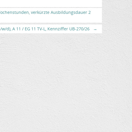
 Wochenstunden, verkürzte Ausbildungsdauer 2
w/d), A 11 / EG 11 TV-L, Kennziffer UB-270/26
→