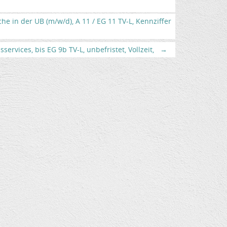
 in der UB (m/w/d), A 11 / EG 11 TV-L, Kennziffer
services, bis EG 9b TV-L, unbefristet, Vollzeit,
→