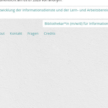
cklung der Informationsdienste und der Lern- und Arbeitsbereiche
Bibliothekar*in (m/w/d) für Informations
out
Kontakt
Fragen
Credits