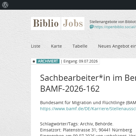
Über
WordPress
Biblio
Jobs
Stellenangebote von Biblio
https://openbiblio.social
Liste
Karte
Tabelle
Neues Angebot ei
ARCHIVIERT
| Eingang: 09.07.2026
Sachbearbeiter*in im Bere
BAMF-2026-162
Bundesamt für Migration und Flüchtlinge (BAM
https://www.bamf.de/DE/Karriere/Stellenaussch
Schlagwörter/Tags: Archiv, Behörde.
Einsatzort: Platenstrasse 31; 90441 Nürnberg
Eingegeben am 09.07.2026 von unbekannt. Ver