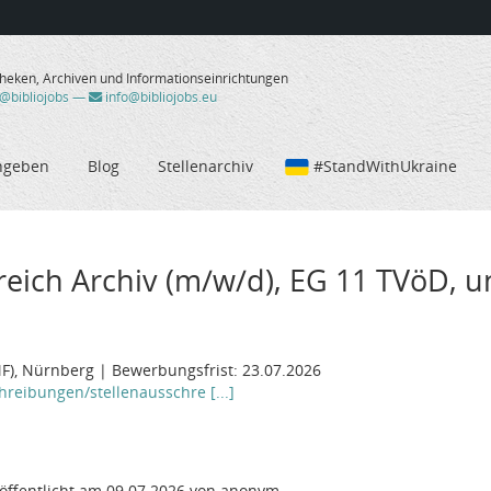
theken, Archiven und Informationseinrichtungen
/@bibliojobs
—
info@bibliojobs.eu
ngeben
Blog
Stellenarchiv
#StandWithUkraine
ich Archiv (m/w/d), EG 11 TVöD, unb
F), Nürnberg | Bewerbungsfrist: 23.07.2026
reibungen/stellenausschre [...]
öffentlicht am 09.07.2026 von anonym.