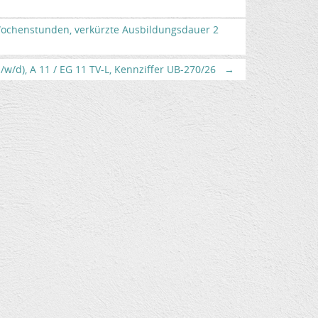
 Wochenstunden, verkürzte Ausbildungsdauer 2
w/d), A 11 / EG 11 TV-L, Kennziffer UB-270/26
→