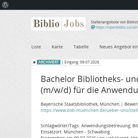
Über
WordPress
Biblio
Jobs
Stellenangebote von Biblio
https://openbiblio.social
Liste
Karte
Tabelle
Neues Angebot ei
ARCHIVIERT
| Eingang: 09.07.2026
Bachelor Bibliotheks- u
(m/w/d) für die Anwend
Bayerische Staatsbibliothek, München | Bewerb
https://www.bsb-muenchen.de/ueber-uns/stel
Schlagwörter/Tags: Anwendungsbetreuung, Bibl
Einsatzort: München - Schwabing
Eingegeben am 09.07.2026 von unbekannt. Ver