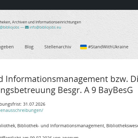
theken, Archiven und Informationseinrichtungen
/@bibliojobs
—
info@bibliojobs.eu
ngeben
Blog
Stellenarchiv
#StandWithUkraine
nd Informationsmanagement bzw. Di
ungsbetreuung Besgr. A 9 BayBesG
ungsfrist: 31.07.2026
lenausschreibungen/
iothek, Bibliothek- und Informationsmanagement, Bibliothekswese
öffentlicht am 09.07.2026 von anonym.