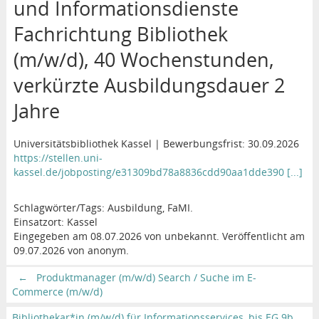
und Informationsdienste
Fachrichtung Bibliothek
(m/w/d), 40 Wochenstunden,
verkürzte Ausbildungsdauer 2
Jahre
Universitätsbibliothek Kassel | Bewerbungsfrist: 30.09.2026
https://stellen.uni-
kassel.de/jobposting/e31309bd78a8836cdd90aa1dde390 [...]
Schlagwörter/Tags: Ausbildung, FaMI.
Einsatzort: Kassel
Eingegeben am 08.07.2026 von unbekannt. Veröffentlicht am
09.07.2026 von anonym.
←
Produktmanager (m/w/d) Search / Suche im E-
Commerce (m/w/d)
Bibliothekar*in (m/w/d) für Informationsservices, bis EG 9b