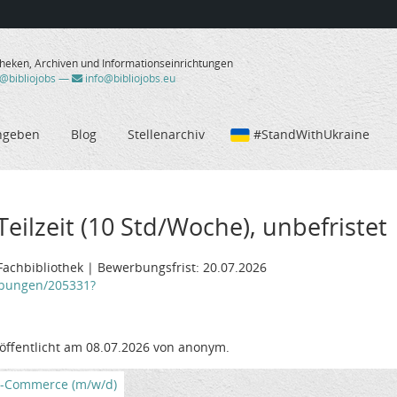
theken, Archiven und Informationseinrichtungen
/@bibliojobs
—
info@bibliojobs.eu
ngeben
Blog
Stellenarchiv
#StandWithUkraine
eilzeit (10 Std/Woche), unbefristet
Fachbibliothek | Bewerbungsfrist: 20.07.2026
eibungen/205331?
öffentlicht am 08.07.2026 von anonym.
E-Commerce (m/w/d)