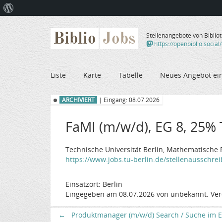
Über
WordPress
Biblio
Jobs
Stellenangebote von Biblio
https://openbiblio.social
Liste
Karte
Tabelle
Neues Angebot ei
ARCHIVIERT
| Eingang: 08.07.2026
FaMI (m/w/d), EG 8, 25% T
Technische Universität Berlin, Mathematische 
https://www.jobs.tu-berlin.de/stellenausschr
Einsatzort: Berlin
Eingegeben am 08.07.2026 von unbekannt. Ver
←
Produktmanager (m/w/d) Search / Suche im 