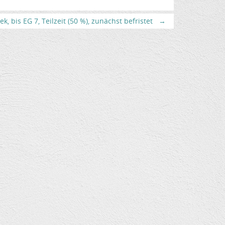
, bis EG 7, Teilzeit (50 %), zunächst befristet
→