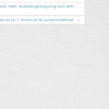
/w/d) -FaMI-, Ausbildungsvergütung nach dem
, bis EG 7, Teilzeit (50 %), zunächst befristet
→