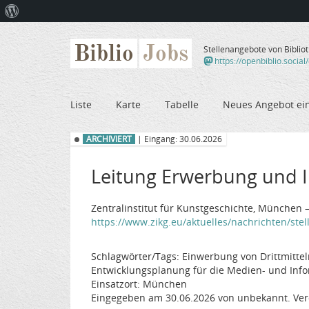
Über
WordPress
Biblio
Jobs
Stellenangebote von Biblio
https://openbiblio.social
Liste
Karte
Tabelle
Neues Angebot ei
ARCHIVIERT
| Eingang: 30.06.2026
Leitung Erwerbung und In
Zentralinstitut für Kunstgeschichte, München –
https://www.zikg.eu/aktuelles/nachrichten/stell
Schlagwörter/Tags: Einwerbung von Drittmitte
Entwicklungsplanung für die Medien- und Inf
Einsatzort: München
Eingegeben am 30.06.2026 von unbekannt. Ver