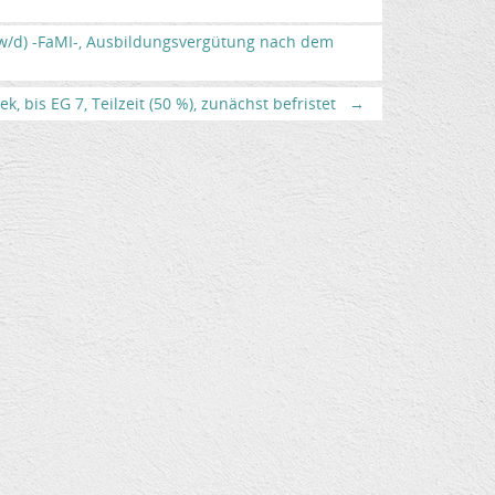
/w/d) -FaMI-, Ausbildungsvergütung nach dem
, bis EG 7, Teilzeit (50 %), zunächst befristet
→