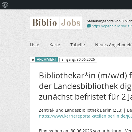
Über
WordPress
Biblio
Jobs
Stellenangebote von Biblio
https://openbiblio.social
Liste
Karte
Tabelle
Neues Angebot ei
ARCHIVIERT
| Eingang: 30.06.2026
Bibliothekar*in (m/w/d)
der Landesbibliothek digit
zunächst befristet für 2 
Zentral- und Landesbibliothek Berlin (ZLB) | B
https://www.karriereportal-stellen.berlin.de/j
Eingegeben am 30.06.2026 von unbekannt. Ver