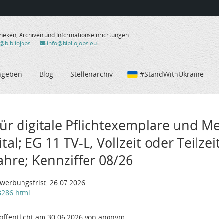
theken, Archiven und Informationseinrichtungen
/@bibliojobs
—
info@bibliojobs.eu
ngeben
Blog
Stellenarchiv
#StandWithUkraine
 für digitale Pflichtexemplare und
al; EG 11 TV-L, Vollzeit oder Teilzei
Jahre; Kennziffer 08/26
ewerbungsfrist: 26.07.2026
68286.html
öffentlicht am 30.06.2026 von anonym.