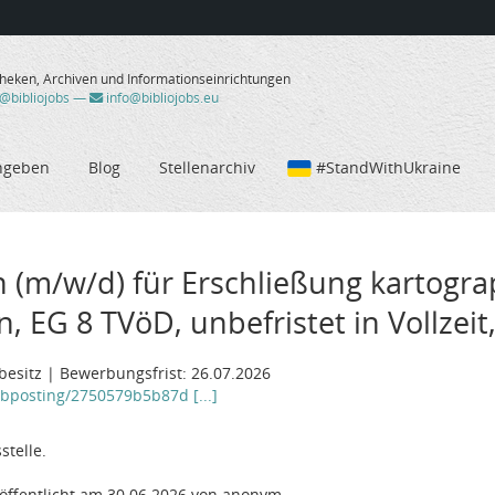
theken, Archiven und Informationseinrichtungen
/@bibliojobs
—
info@bibliojobs.eu
ngeben
Blog
Stellenarchiv
#StandWithUkraine
n (m/w/d) für Erschließung kartogr
 EG 8 TVöD, unbefristet in Vollzeit
rbesitz | Bewerbungsfrist: 26.07.2026
jobposting/2750579b5b87d [...]
stelle.
öffentlicht am 30.06.2026 von anonym.