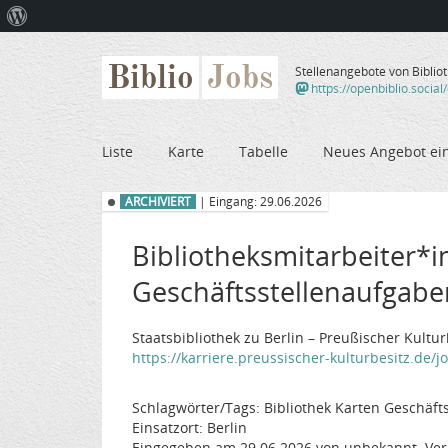
Über
WordPress
Biblio
Jobs
Stellenangebote von Biblio
https://openbiblio.social
Liste
Karte
Tabelle
Neues Angebot ei
ARCHIVIERT
| Eingang: 29.06.2026
Bibliotheksmitarbeiter*i
Geschäftsstellenaufgaben,
Staatsbibliothek zu Berlin – Preußischer Kultu
https://karriere.preussischer-kulturbesitz.de/
Schlagwörter/Tags: Bibliothek Karten Geschäfts
Einsatzort: Berlin
Eingegeben am 29.06.2026 von unbekannt. Ver