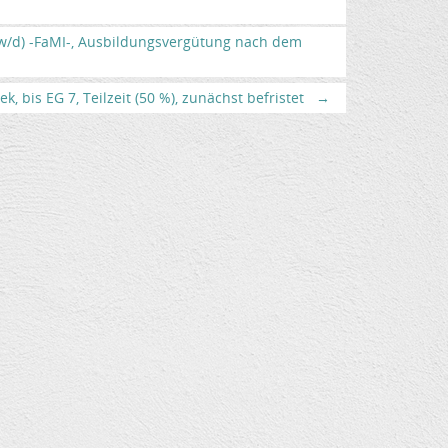
/w/d) -FaMI-, Ausbildungsvergütung nach dem
, bis EG 7, Teilzeit (50 %), zunächst befristet
→