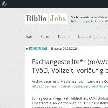
Über
WordPress
Biblio
Jobs
Stellenangebote von Biblio
https://openbiblio.social
Liste
Karte
Tabelle
Neues Angebot ei
ARCHIVIERT
| Eingang: 29.06.2026
Fachangestellte*r (m/w/d
TVöD, Vollzeit, vorläufig 
Archiv, Lese- und Medienzentrum Landkreis Od
https://los-ikiss.intranet.l-os.de/Service-Aktuell
Schlagwörter/Tags: Fahrbibliothek, FAMI Biblio
Einsatzort: Lise-Meitner-Str. 11, 15517 Fürsten
Eingegeben am 29.06.2026 von unbekannt. Ver