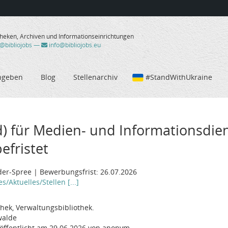
theken, Archiven und Informationseinrichtungen
/@bibliojobs
—
info@bibliojobs.eu
ngeben
Blog
Stellenarchiv
#StandWithUkraine
) für Medien- und Informationsdien
befristet
er-Spree | Bewerbungsfrist: 26.07.2026
es/Aktuelles/Stellen [...]
thek, Verwaltungsbibliothek.
walde
öffentlicht am 29.06.2026 von anonym.