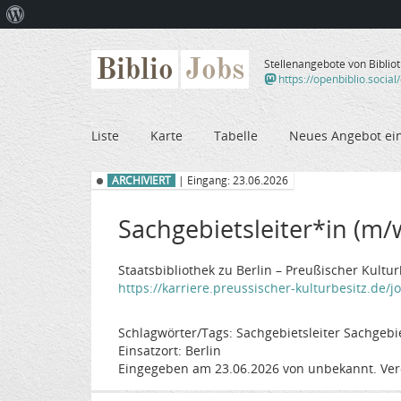
Über
WordPress
Biblio
Jobs
Stellenangebote von Biblio
https://openbiblio.social
Liste
Karte
Tabelle
Neues Angebot ei
ARCHIVIERT
| Eingang: 23.06.2026
Sachgebietsleiter*in (
Staatsbibliothek zu Berlin – Preußischer Kultu
https://karriere.preussischer-kulturbesitz.de/j
Schlagwörter/Tags: Sachgebietsleiter Sachgeb
Einsatzort: Berlin
Eingegeben am 23.06.2026 von unbekannt. Ver