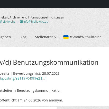
theken, Archiven und Informationseinrichtungen
/@bibliojobs
—
info@bibliojobs.eu
ngeben
Blog
Stellenarchiv
#StandWithUkraine
m/w/d) Benutzungskommunikation
rbesitz | Bewerbungsfrist: 28.07.2026
obposting/e81197049f9e2 [...]
ietsleiterin Benutzungskommunikation.
öffentlicht am 24.06.2026 von anonym.