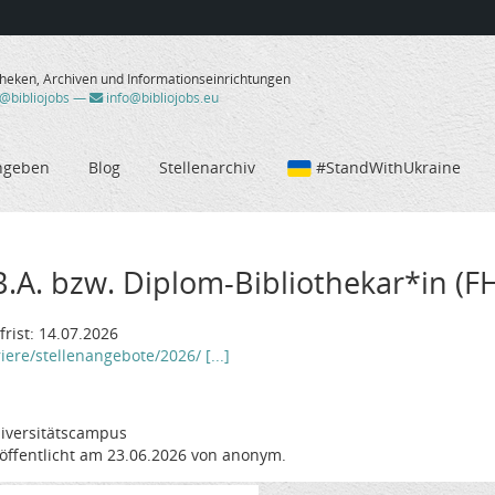
theken, Archiven und Informationseinrichtungen
/@bibliojobs
—
info@bibliojobs.eu
ngeben
Blog
Stellenarchiv
#StandWithUkraine
B.A. bzw. Diplom-Bibliothekar*in (FH
rist: 14.07.2026
ere/stellenangebote/2026/ [...]
niversitätscampus
öffentlicht am 23.06.2026 von anonym.