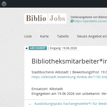
Über
WordPress
Biblio
Jobs
Stellenangebote von Biblio
https://openbiblio.social
Liste
Karte
Tabelle
Neues Angebot ei
ARCHIVIERT
| Eingang: 19.06.2026
Bibliotheksmitarbeiter*in
Stadtbücherei Albstadt | Bewerbungsfrist: 19.
https://albstadt.bewerbung.dvvbw.de/1192-bibl
Einsatzort: Albstadt
Eingegeben am 19.06.2026 von unbekannt. Ver
←
Ausbildungsplatz Fachangestellte*r für Medi