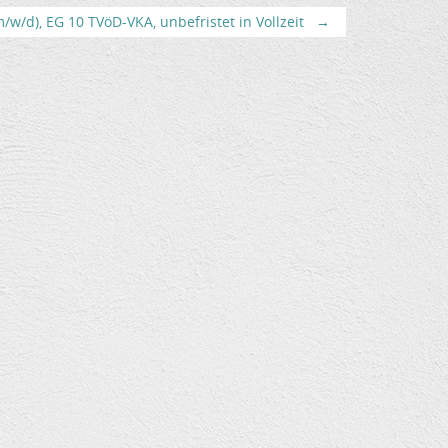
w/d), EG 10 TVöD-VKA, unbefristet in Vollzeit
→