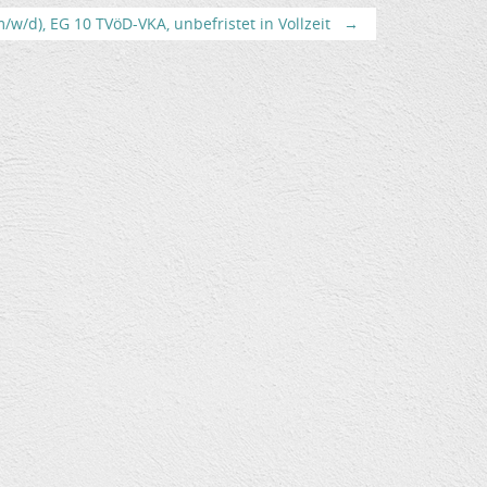
w/d), EG 10 TVöD-VKA, unbefristet in Vollzeit
→