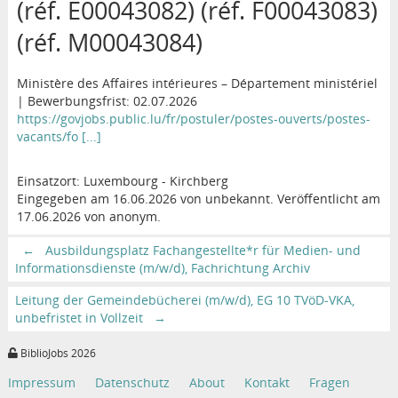
(réf. E00043082) (réf. F00043083)
(réf. M00043084)
Ministère des Affaires intérieures – Département ministériel
| Bewerbungsfrist: 02.07.2026
https://govjobs.public.lu/fr/postuler/postes-ouverts/postes-
vacants/fo [...]
Einsatzort: Luxembourg - Kirchberg
Eingegeben am 16.06.2026 von unbekannt. Veröffentlicht am
17.06.2026 von anonym.
←
Ausbildungsplatz Fachangestellte*r für Medien- und
Informationsdienste (m/w/d), Fachrichtung Archiv
Leitung der Gemeindebücherei (m/w/d), EG 10 TVöD-VKA,
unbefristet in Vollzeit
→
BiblioJobs 2026
Impressum
Datenschutz
About
Kontakt
Fragen