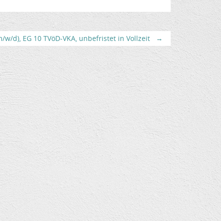
w/d), EG 10 TVöD-VKA, unbefristet in Vollzeit
→