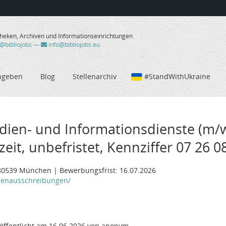
theken, Archiven und Informationseinrichtungen
/@bibliojobs
—
info@bibliojobs.eu
ngeben
Blog
Stellenarchiv
#StandWithUkraine
dien- und Informationsdienste (m/w
zeit, unbefristet, Kennziffer 07 26 0
, 80539 München | Bewerbungsfrist: 16.07.2026
lenausschreibungen/
öffentlicht am 16.06.2026 von anonym.