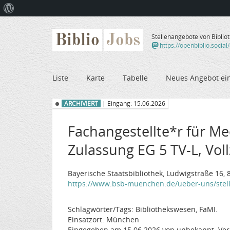
Über
WordPress
Biblio
Jobs
Stellenangebote von Biblio
https://openbiblio.social
Liste
Karte
Tabelle
Neues Angebot ei
ARCHIVIERT
| Eingang: 15.06.2026
Fachangestellte*r für Me
Zulassung EG 5 TV-L, Voll
Bayerische Staatsbibliothek, Ludwigstraße 16
https://www.bsb-muenchen.de/ueber-uns/stel
Schlagwörter/Tags: Bibliothekswesen, FaMI.
Einsatzort: München
Eingegeben am 15.06.2026 von unbekannt. Ver