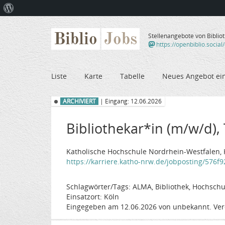
Über
WordPress
Biblio
Jobs
Stellenangebote von Biblio
https://openbiblio.social
Liste
Karte
Tabelle
Neues Angebot ei
ARCHIVIERT
| Eingang: 12.06.2026
Bibliothekar*in (m/w/d), T
Katholische Hochschule Nordrhein-Westfalen, K
https://karriere.katho-nrw.de/jobposting/576f
Schlagwörter/Tags: ALMA, Bibliothek, Hochschul
Einsatzort: Köln
Eingegeben am 12.06.2026 von unbekannt. Ver