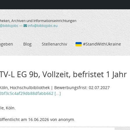
theken, Archiven und Informationseinrichtungen
/@bibliojobs
—
info@bibliojobs.eu
ngeben
Blog
Stellenarchiv
#StandWithUkraine
V-L EG 9b, Vollzeit, befristet 1 Jahr
öln, Hochschulbibliothek | Bewerbungsfrist: 02.07.2027
92bf3c5c4af29db88dfabb662 [...]
e, Köln.
öffentlicht am 16.06.2026 von anonym.