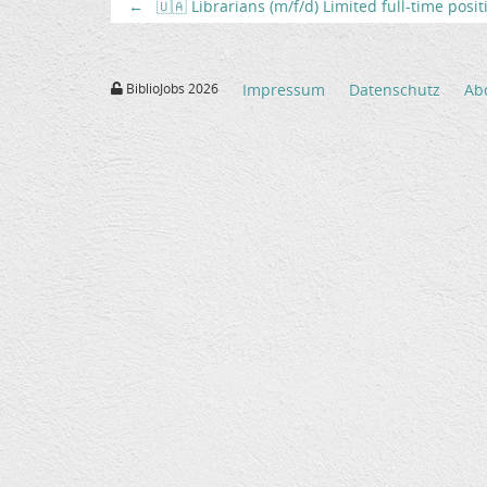
←
🇺🇦 Librarians (m/f/d) Limited full-time posi
BiblioJobs 2026
Impressum
Datenschutz
Ab