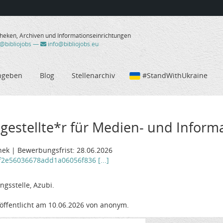
theken, Archiven und Informationseinrichtungen
/@bibliojobs
—
info@bibliojobs.eu
ngeben
Blog
Stellenarchiv
#StandWithUkraine
gestellte*r für Medien- und Inform
hek | Bewerbungsfrist: 28.06.2026
3f2e56036678add1a06056f836 [...]
gsstelle, Azubi.
öffentlicht am 10.06.2026 von anonym.