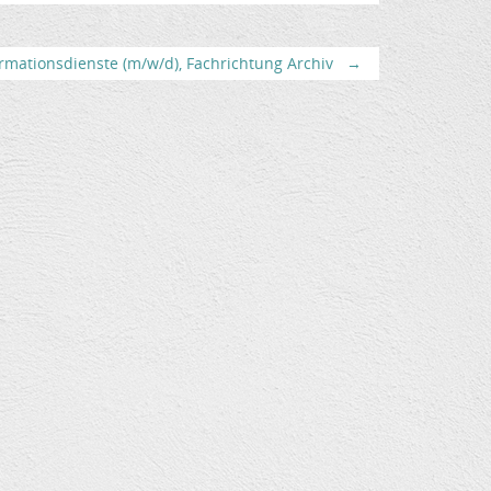
rmationsdienste (m/w/d), Fachrichtung Archiv
→