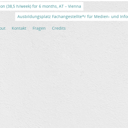
tion (38,5 h/week) for 6 months, AT – Vienna
Ausbildungsplatz Fachangestellte*r für Medien- und Info
out
Kontakt
Fragen
Credits