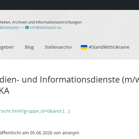
theken, Archiven und Informationseinrichtungen
/@bibliojobs
—
info@bibliojobs.eu
ngeben
Blog
Stellenarchiv
#StandWithUkraine
edien- und Informationsdienste (m/
VKA
icht.html?gruppe_id=0&anst [...]
öffentlicht am 05.06.2026 von anonym.