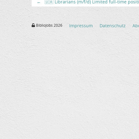
←
🇺🇦 Librarians (m/f/d) Limited full-time posi
BiblioJobs 2026
Impressum
Datenschutz
Ab