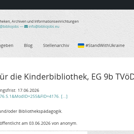
theken, Archiven und Informationseinrichtungen
/@bibliojobs
—
info@bibliojobs.eu
ngeben
Blog
Stellenarchiv
#StandWithUkraine
ür die Kinderbibliothek, EG 9b TVöD,
gsfrist: 17.06.2026
76.5.1&ModID=255&FID=4176. [...]
und/oder Bibliothekspädagogik.
öffentlicht am 03.06.2026 von anonym.