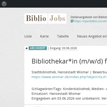
Über
WordPress
Biblio
Jobs
Stellenangebote von Biblio
https://openbiblio.social
Liste
Karte
Tabelle
Neues Angebot ei
ARCHIVIERT
| Eingang: 03.06.2026
Bibliothekar*in (m/w/d) f
Stadtbibliothek, Hansestadt Wismar | Bewerbun
https://www.wismar.de/index.php?object=tx,41
Schlagwörter/Tags: Kinderbibliothek, Medien- 
Einsatzort: Hansestadt Wismar
Eingegeben am 03.06.2026 von unbekannt. Ver