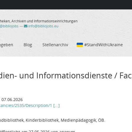
theken, Archiven und Informationseinrichtungen
/@bibliojobs
—
info@bibliojobs.eu
ngeben
Blog
Stellenarchiv
#StandWithUkraine
dien- und Informationsdienste / Fac
 07.06.2026
ncies/2535/Description/1 [...]
ndbibliothek, Kinderbibliothek, Medienpädagogik, ÖB.
öffentlicht am 27.05.2026 von anonym.