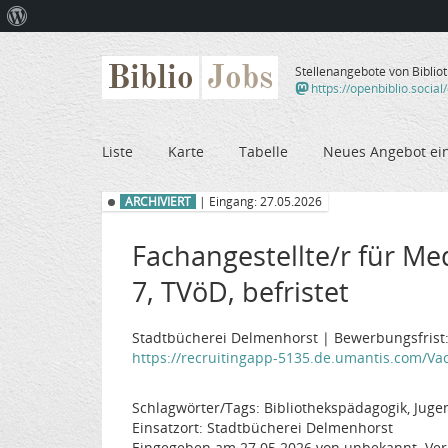
Über
WordPress
Biblio
Jobs
Stellenangebote von Biblio
https://openbiblio.social
Liste
Karte
Tabelle
Neues Angebot ei
ARCHIVIERT
| Eingang: 27.05.2026
Fachangestellte/r für Me
7, TVöD, befristet
Stadtbücherei Delmenhorst | Bewerbungsfrist:
https://recruitingapp-5135.de.umantis.com/Vaca
Schlagwörter/Tags: Bibliothekspädagogik, Juge
Einsatzort: Stadtbücherei Delmenhorst
Eingegeben am 27.05.2026 von unbekannt. Ver