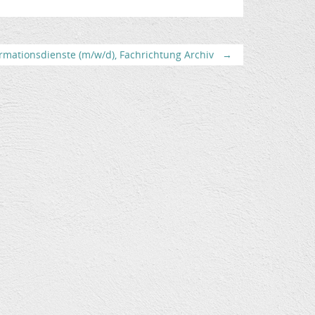
rmationsdienste (m/w/d), Fachrichtung Archiv
→