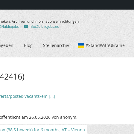
theken, Archiven und Informationseinrichtungen
/@bibliojobs
—
info@bibliojobs.eu
ngeben
Blog
Stellenarchiv
#StandWithUkraine
042416)
verts/postes-vacants/em [...]
öffentlicht am 26.05.2026 von anonym.
tion (38,5 h/week) for 6 months, AT – Vienna