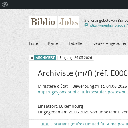
Über
WordPress
Biblio
Jobs
Stellenangebote von Biblio
https://openbiblio.social
Liste
Karte
Tabelle
Neues Angebot ei
ARCHIVIERT
| Eingang: 26.05.2026
Archiviste (m/f) (réf. E00
Ministère d’État | Bewerbungsfrist: 04.06.2026
https://govjobs.public.lu/fr/postuler/postes-ou
Einsatzort: Luxembourg
Eingegeben am 26.05.2026 von unbekannt. Ver
←
🇺🇦 Librarians (m/f/d) Limited full-time posi