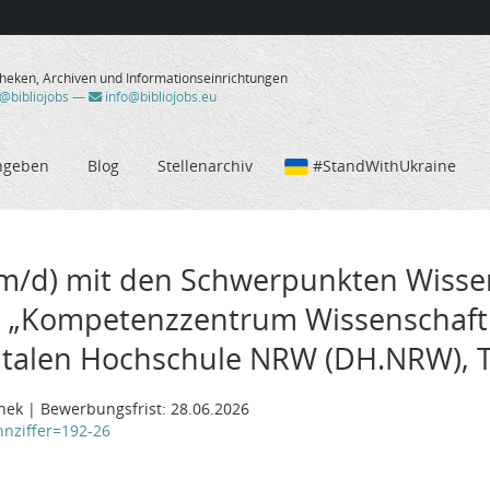
theken, Archiven und Informationseinrichtungen
/@bibliojobs
—
info@bibliojobs.eu
ngeben
Blog
Stellenarchiv
#StandWithUkraine
w/m/d) mit den Schwerpunkten Wisse
 „Kompetenzzentrum Wissenschaftli
talen Hochschule NRW (DH.NRW), TV-
thek | Bewerbungsfrist: 28.06.2026
nnziffer=192-26