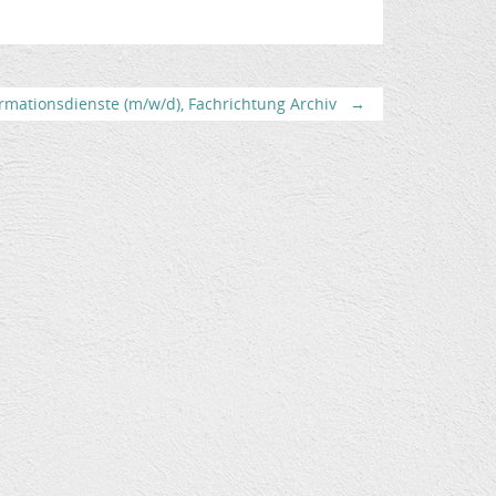
rmationsdienste (m/w/d), Fachrichtung Archiv
→