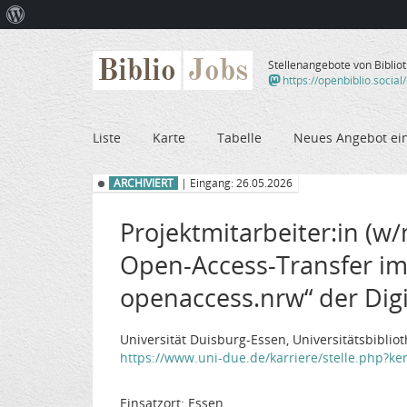
Über
WordPress
Biblio
Jobs
Stellenangebote von Biblio
https://openbiblio.social
Liste
Karte
Tabelle
Neues Angebot ei
ARCHIVIERT
| Eingang: 26.05.2026
Projektmitarbeiter:in (
Open-Access-Transfer im
openaccess.nrw“ der Digi
Universität Duisburg-Essen, Universitätsbiblio
https://www.uni-due.de/karriere/stelle.php?ke
Einsatzort: Essen