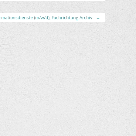
rmationsdienste (m/w/d), Fachrichtung Archiv
→