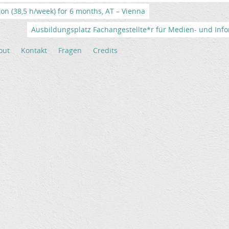
tion (38,5 h/week) for 6 months, AT – Vienna
Ausbildungsplatz Fachangestellte*r für Medien- und Info
out
Kontakt
Fragen
Credits