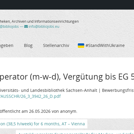
theken, Archiven und Informationseinrichtungen
/@bibliojobs
—
info@bibliojobs.eu
ngeben
Blog
Stellenarchiv
#StandWithUkraine
erator (m-w-d), Vergütung bis EG 5
niversitäts- und Landesbibliothek Sachsen-Anhalt | Bewerbungsfris
3/AUSSCHR/26_3_3942_26_D.pdf
öffentlicht am 26.05.2026 von anonym.
tion (38,5 h/week) for 6 months, AT – Vienna