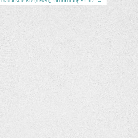
rmationsdienste (m/w/d), Fachrichtung Archiv
→