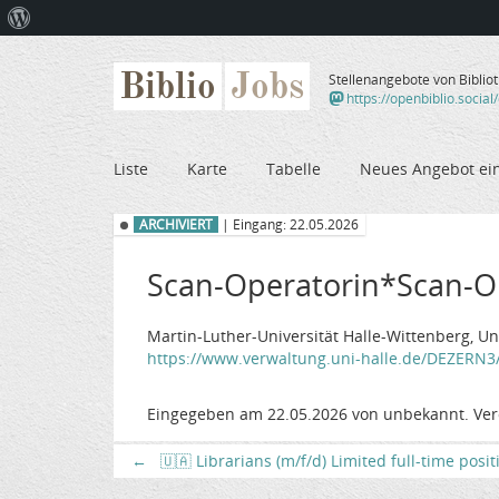
Über
WordPress
Biblio
Jobs
Stellenangebote von Biblio
https://openbiblio.social
Liste
Karte
Tabelle
Neues Angebot ei
ARCHIVIERT
| Eingang: 22.05.2026
Scan-Operatorin*Scan-Op
Martin-Luther-Universität Halle-Wittenberg, U
https://www.verwaltung.uni-halle.de/DEZERN
Eingegeben am 22.05.2026 von unbekannt. Ver
←
🇺🇦 Librarians (m/f/d) Limited full-time posi