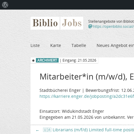
Über
WordPress
Biblio
Jobs
Stellenangebote von Biblio
https://openbiblio.social
Liste
Karte
Tabelle
Neues Angebot ei
ARCHIVIERT
| Eingang: 21.05.2026
Mitarbeiter*in (m/w/d), E
Stadtbücherei Enger | Bewerbungsfrist: 12.06
https://karriere.enger.de/jobposting/a2dc31e6
Einsatzort: Widukindstadt Enger
Eingegeben am 21.05.2026 von unbekannt. Ver
←
🇺🇦 Librarians (m/f/d) Limited full-time posi