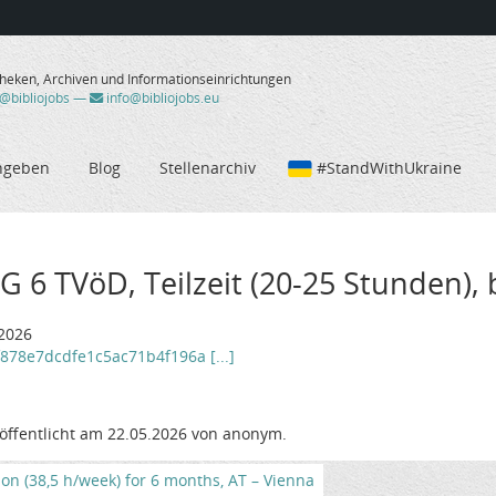
theken, Archiven und Informationseinrichtungen
/@bibliojobs
—
info@bibliojobs.eu
ngeben
Blog
Stellenarchiv
#StandWithUkraine
G 6 TVöD, Teilzeit (20-25 Stunden), 
.2026
f878e7dcdfe1c5ac71b4f196a [...]
öffentlicht am 22.05.2026 von anonym.
tion (38,5 h/week) for 6 months, AT – Vienna