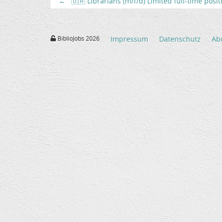
←
🇺🇦 Librarians (m/f/d) Limited full-time posi
BiblioJobs 2026
Impressum
Datenschutz
Ab