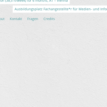
tion (38,5 h/week) for 6 months, AT – Vienna
Ausbildungsplatz Fachangestellte*r für Medien- und Info
out
Kontakt
Fragen
Credits