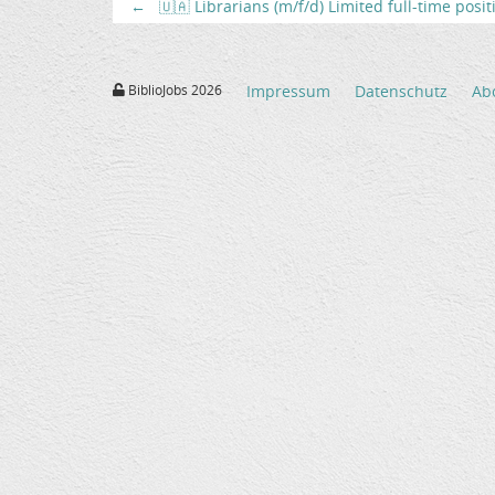
←
🇺🇦 Librarians (m/f/d) Limited full-time posi
BiblioJobs 2026
Impressum
Datenschutz
Ab