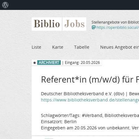
Über
WordPress
Biblio
Jobs
Stellenangebote von Biblio
https://openbiblio.social
Liste
Karte
Tabelle
Neues Angebot ei
ARCHIVIERT
| Eingang: 20.05.2026
Referent*in (m/w/d) für 
Deutscher Bibliotheksverband e.V. (dbv) | Bew
https://www.bibliotheksverband.de/stellenange
Schlagwörter/Tags: #Verband, Bibliotheksverban
Einsatzort: Berlin
Eingegeben am 20.05.2026 von unbekannt. Ver