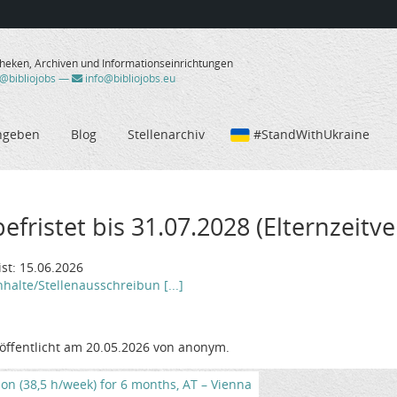
theken, Archiven und Informationseinrichtungen
/@bibliojobs
—
info@bibliojobs.eu
ngeben
Blog
Stellenarchiv
#StandWithUkraine
fristet bis 31.07.2028 (Elternzeitver
t: 15.06.2026
halte/Stellenausschreibun [...]
öffentlicht am 20.05.2026 von anonym.
tion (38,5 h/week) for 6 months, AT – Vienna