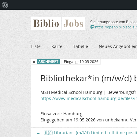
Über
WordPress
Biblio
Jobs
Stellenangebote von Biblio
https://openbiblio.social
Liste
Karte
Tabelle
Neues Angebot ei
ARCHIVIERT
| Eingang: 19.05.2026
Bibliothekar*in (m/w/d) be
MSH Medical School Hamburg | Bewerbungsfris
https://www.medicalschool-hamburg.de/files/in
Einsatzort: Hamburg
Eingegeben am 19.05.2026 von unbekannt. Ver
←
🇺🇦 Librarians (m/f/d) Limited full-time posi