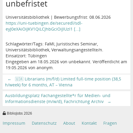
unbefristet
Universitätsbibliothek | Bewerbungsfrist: 08.06.2026
https://uni-tuebingen.de/securedl/sdl-
eyJ0eXAiOiJKV1QiLCJhbGciOiJIUzI1 [...]
Schlagwörter/Tags: FaMI, Juristisches Seminar,
Universitätsbibliothek, Verwaltungsangestellte/n.
Einsatzort: Tübingen
Eingegeben am 18.05.2026 von unbekannt. Veröffentlicht am
19.05.2026 von anonym.
←
🇺🇦 Librarians (m/f/d) Limited full-time position (38,5
h/week) for 6 months, AT – Vienna
Ausbildungsplatz Fachangestellte*r für Medien- und
Informationsdienste (m/w/d), Fachrichtung Archiv
→
BiblioJobs 2026
Impressum
Datenschutz
About
Kontakt
Fragen