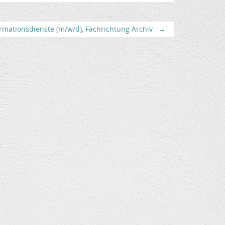
rmationsdienste (m/w/d), Fachrichtung Archiv
→