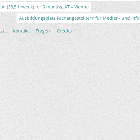
tion (38,5 h/week) for 6 months, AT – Vienna
Ausbildungsplatz Fachangestellte*r für Medien- und Info
out
Kontakt
Fragen
Credits