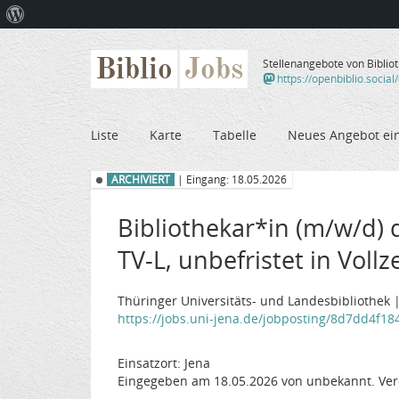
Über
WordPress
Biblio
Jobs
Stellenangebote von Biblio
https://openbiblio.social
Liste
Karte
Tabelle
Neues Angebot ei
ARCHIVIERT
| Eingang: 18.05.2026
Bibliothekar*in (m/w/d)
TV-L, unbefristet in Vollz
Thüringer Universitäts- und Landesbibliothek 
https://jobs.uni-jena.de/jobposting/8d7dd4f18
Einsatzort: Jena
Eingegeben am 18.05.2026 von unbekannt. Ver