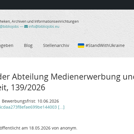
theken, Archiven und Informationseinrichtungen
/@bibliojobs
—
info@bibliojobs.eu
ngeben
Blog
Stellenarchiv
#StandWithUkraine
 der Abteilung Medienerwerbung und
eit, 139/2026
| Bewerbungsfrist: 10.06.2026
4cdaa273f8efae699be144003 [...]
öffentlicht am 18.05.2026 von anonym.