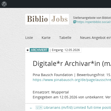
Über
WordPress
Biblio
Jobs
Stellenangebote von Biblio
https://openbiblio.social
Liste
Karte
Tabelle
Neues Angebot ei
ARCHIVIERT
| Eingang: 12.05.2026
Digitale*r Archivar*in (m
Pina Bausch Foundation | Bewerbungsfrist: 15
https://www.pinabausch.org/de/page/ausschr
Einsatzort: Wuppertal
Eingegeben am 12.05.2026 von unbekannt. Ver
←
🇺🇦 Librarians (m/f/d) Limited full-time posi