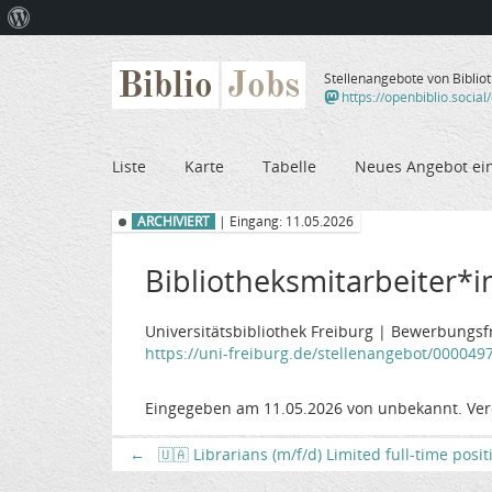
Über
WordPress
Biblio
Jobs
Stellenangebote von Biblio
https://openbiblio.social
Liste
Karte
Tabelle
Neues Angebot ei
ARCHIVIERT
| Eingang: 11.05.2026
Bibliotheksmitarbeiter*in 
Universitätsbibliothek Freiburg | Bewerbungsfr
https://uni-freiburg.de/stellenangebot/000049
Eingegeben am 11.05.2026 von unbekannt. Ver
←
🇺🇦 Librarians (m/f/d) Limited full-time posi