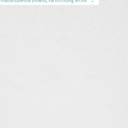
rmationsdienste (m/w/d), Fachrichtung Archiv
→