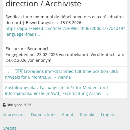
direction / Archiviste
Syndicat intercommunal de dépollution des eaux résiduaires
du nord | Bewerbungsfrist: 15.03.2026
https://app.skeeled.com/offer/c/6996c4ff3682b0d4777d1d19?
language=fr&s [...]
Einsatzort: Bettendorf
Eingegeben am 23.02.2026 von unbekannt. Veröffentlicht am
24.02.2026 von anonym.
←
🇺🇦 Librarians (m/f/d) Limited full-time position (38,5
h/week) for 6 months, AT – Vienna
Ausbildungsplatz Fachangestellte*r für Medien- und
Informationsdienste (m/w/d), Fachrichtung Archiv
→
BiblioJobs 2026
Impressum
Datenschutz
About
Kontakt
Fragen
Credits