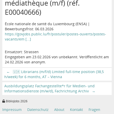
médiathèque (m/f) (réf.
E00040666)
École nationale de santé du Luxembourg (ENSA) |
Bewerbungsfrist: 06.03.2026
https://govjobs.public.lu/fr/postuler/postes-ouverts/postes-
vacants/em [...]
Einsatzort: Strassen
Eingegeben am 23.02.2026 von unbekannt. Veröffentlicht am
24.02.2026 von anonym.
←
🇺🇦 Librarians (m/f/d) Limited full-time position (38,5
h/week) for 6 months, AT – Vienna
Ausbildungsplatz Fachangestellte*r für Medien- und
Informationsdienste (m/w/d), Fachrichtung Archiv
→
BiblioJobs 2026
Impressum
Datenschutz
About
Kontakt
Fragen