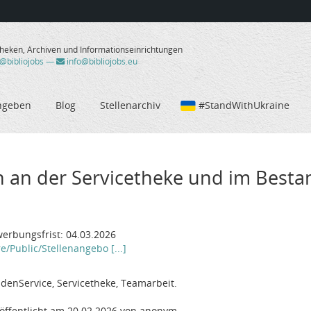
theken, Archiven und Informationseinrichtungen
/@bibliojobs
—
info@bibliojobs.eu
ngeben
Blog
Stellenarchiv
#StandWithUkraine
in an der Servicetheke und im Bes
werbungsfrist: 04.03.2026
e/Public/Stellenangebo [...]
enService, Servicetheke, Teamarbeit.
öffentlicht am 20.02.2026 von anonym.