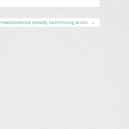
rmationsdienste (m/w/d), Fachrichtung Archiv
→