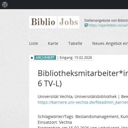
Über
WordPress
Biblio
Jobs
Stellenangebote von Biblio
https://openbiblio.social
Liste
Karte
Tabelle
Neues Angebot ei
ARCHIVIERT
| Eingang: 15.02.2026
Bibliotheksmitarbeiter*
6 TV-L)
Universität Vechta, Universitätsbibliothek | Be
https://karriere.uni-vechta.de/fileadmin_karrier
Schlagwörter/Tags: Bestandsmanagement, Kund
Einsatzort: Vechta
Eingegeben am 15.02.2026 von unbekannt. Ver