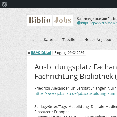
Über
WordPress
Biblio
Jobs
Stellenangebote von Biblio
https://openbiblio.social
Liste
Karte
Tabelle
Neues Angebot ei
ARCHIVIERT
| Eingang: 09.02.2026
Ausbildungsplatz Fachan
Fachrichtung Bibliothek 
Friedrich-Alexander-Universität Erlangen-Nürnb
https://www.jobs.fau.de/jobs/ausbildung-zum-f
Schlagwörter/Tags: Ausbildung, Digitale Medien
Einsatzort: Erlangen
Eingegeben am 09.02.2026 von unbekannt. Ver