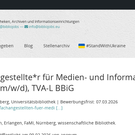
theken, Archiven und Informationseinrichtungen
/@bibliojobs
—
info@bibliojobs.eu
ngeben
Blog
Stellenarchiv
#StandWithUkraine
gestellte*r für Medien- und Informa
(m/w/d), TVA-L BBiG
erg, Universitätsbibliothek | Bewerbungsfrist: 07.03.2026
achangestellten-fuer-medi [...]
, Erlangen, FaMI, Nürnberg, wissenschaftliche Bibliothek.
öffentlicht am 09.02.2026 von anonym.