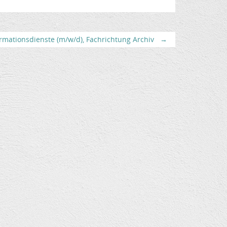
rmationsdienste (m/w/d), Fachrichtung Archiv
→