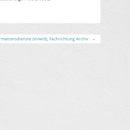
rmationsdienste (m/w/d), Fachrichtung Archiv
→