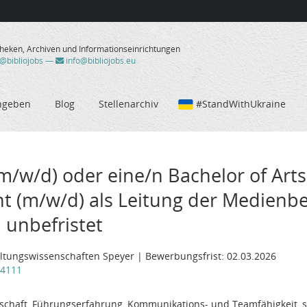
theken, Archiven und Informationseinrichtungen
/@bibliojobs
—
info@bibliojobs.eu
ngeben
Blog
Stellenarchiv
#StandWithUkraine
m/w/d) oder eine/n Bachelor of Arts
(m/w/d) als Leitung der Medienbe
, unbefristet
altungswissenschaften Speyer | Bewerbungsfrist: 02.03.2026
14111
itschaft, Führungserfahrung, Kommunikations- und Teamfähigkeit, s