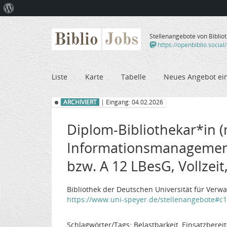
Über
WordPress
Biblio
Jobs
Stellenangebote von Biblio
https://openbiblio.social
Liste
Karte
Tabelle
Neues Angebot ei
ARCHIVIERT
| Eingang: 04.02.2026
Diplom-Bibliothekar*in (
Informationsmanagement 
bzw. A 12 LBesG, Vollzeit
Bibliothek der Deutschen Universität für Verw
https://www.uni-speyer.de/stellenangebote#c
Schlagwörter/Tags: Belastbarkeit, Einsatzbere