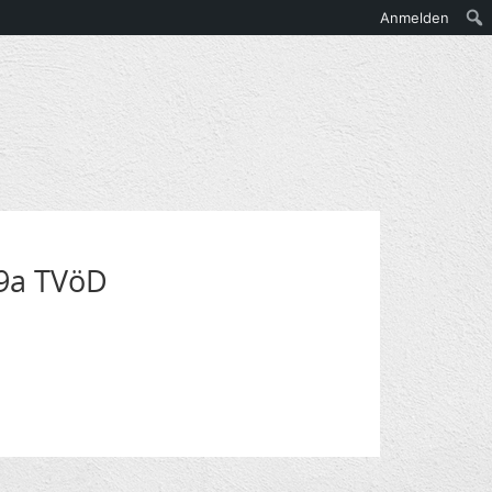
Anmelden
 9a TVöD