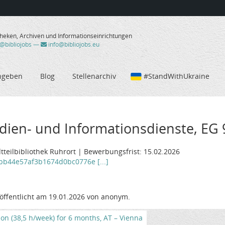
theken, Archiven und Informationseinrichtungen
/@bibliojobs
—
info@bibliojobs.eu
ngeben
Blog
Stellenarchiv
#StandWithUkraine
edien- und Informationsdienste, EG
dtteilbibliothek Ruhrort | Bewerbungsfrist: 15.02.2026
fbb44e57af3b1674d0bc0776e [...]
öffentlicht am 19.01.2026 von anonym.
tion (38,5 h/week) for 6 months, AT – Vienna