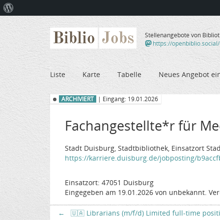
Über
WordPress
Biblio
Jobs
Stellenangebote von Biblio
https://openbiblio.social
Liste
Karte
Tabelle
Neues Angebot ei
ARCHIVIERT
| Eingang: 19.01.2026
Fachangestellte*r für M
Stadt Duisburg, Stadtbibliothek, Einsatzort Sta
https://karriere.duisburg.de/jobposting/b9acc
Einsatzort: 47051 Duisburg
Eingegeben am 19.01.2026 von unbekannt. Ver
←
🇺🇦 Librarians (m/f/d) Limited full-time posi