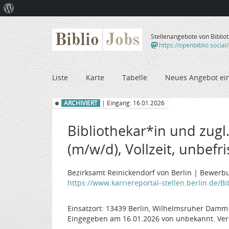
Über
WordPress
Biblio
Jobs
Stellenangebote von Biblio
https://openbiblio.social
Liste
Karte
Tabelle
Neues Angebot ei
ARCHIVIERT
| Eingang: 16.01.2026
Bibliothekar*in und zugl.
(m/w/d), Vollzeit, unbefri
Bezirksamt Reinickendorf von Berlin | Bewerbu
https://www.karriereportal-stellen.berlin.de/Bib
Einsatzort: 13439 Berlin, Wilhelmsruher Damm
Eingegeben am 16.01.2026 von unbekannt. Ver