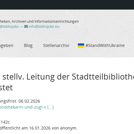
theken, Archiven und Informationseinrichtungen
/@bibliojobs
—
info@bibliojobs.eu
ngeben
Blog
Stellenarchiv
#StandWithUkraine
 stellv. Leitung der Stadtteilbibliot
stet
ngsfrist: 06.02.2026
liothekarin-und-zugl-s [...]
 142c
öffentlicht am 16.01.2026 von anonym.