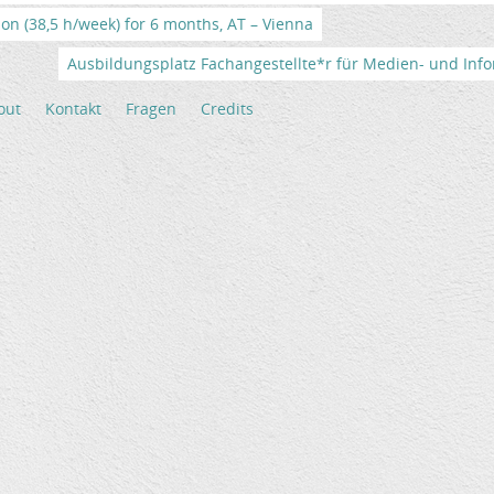
tion (38,5 h/week) for 6 months, AT – Vienna
Ausbildungsplatz Fachangestellte*r für Medien- und Info
out
Kontakt
Fragen
Credits