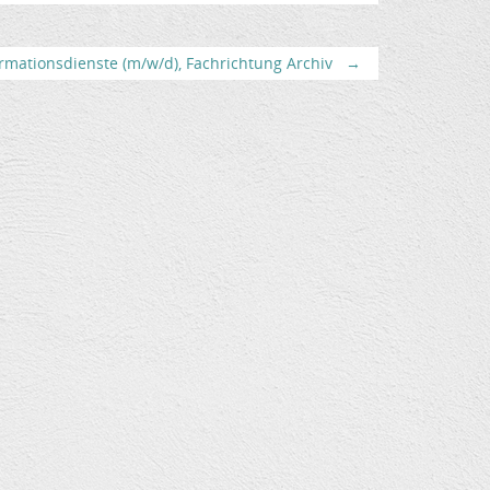
rmationsdienste (m/w/d), Fachrichtung Archiv
→