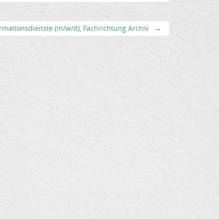
rmationsdienste (m/w/d), Fachrichtung Archiv
→