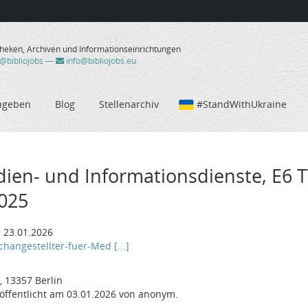
theken, Archiven und Informationseinrichtungen
/@bibliojobs
—
info@bibliojobs.eu
ngeben
Blog
Stellenarchiv
#StandWithUkraine
dien- und Informationsdienste, E6 TV
2025
: 23.01.2026
changestellter-fuer-Med [...]
, 13357 Berlin
öffentlicht am 03.01.2026 von anonym.