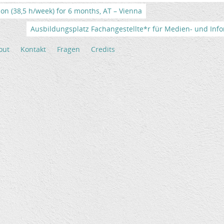
tion (38,5 h/week) for 6 months, AT – Vienna
Ausbildungsplatz Fachangestellte*r für Medien- und Info
out
Kontakt
Fragen
Credits