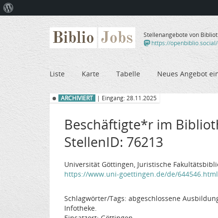
Über
WordPress
Biblio
Jobs
Stellenangebote von Biblio
https://openbiblio.social
Liste
Karte
Tabelle
Neues Angebot ei
ARCHIVIERT
| Eingang: 28.11.2025
Beschäftigte*r im Bibliot
StellenID: 76213
Universität Göttingen, Juristische Fakultätsbib
https://www.uni-goettingen.de/de/644546.html?f
Schlagwörter/Tags: abgeschlossene Ausbildung 
Infotheke.
Einsatzort: Göttingen