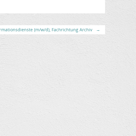
rmationsdienste (m/w/d), Fachrichtung Archiv
→