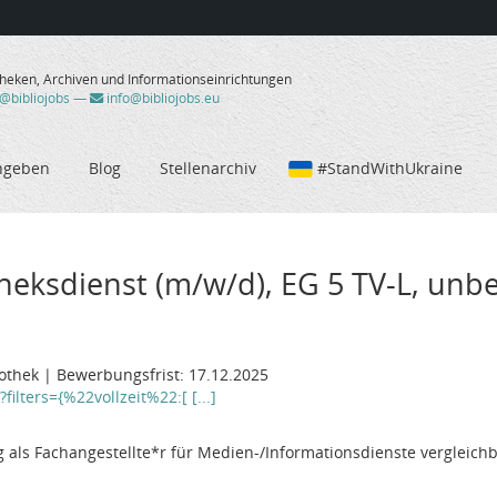
theken, Archiven und Informationseinrichtungen
/@bibliojobs
—
info@bibliojobs.eu
ngeben
Blog
Stellenarchiv
#StandWithUkraine
heksdienst (m/w/d), EG 5 TV-L, unbef
liothek | Bewerbungsfrist: 17.12.2025
ilters={%22vollzeit%22:[ [...]
als Fachangestellte*r für Medien-/Informationsdienste vergleichb