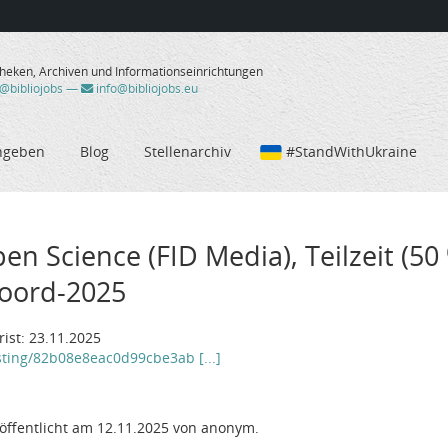
theken, Archiven und Informationseinrichtungen
/@bibliojobs
—
info@bibliojobs.eu
ngeben
Blog
Stellenarchiv
#StandWithUkraine
n Science (FID Media), Teilzeit (50 
koord-2025
ist: 23.11.2025
sting/82b08e8eac0d99cbe3ab [...]
öffentlicht am 12.11.2025 von anonym.