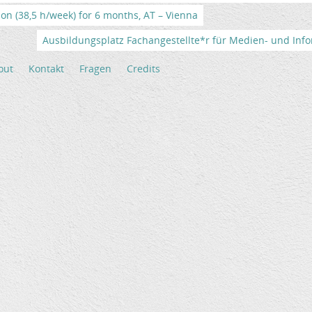
tion (38,5 h/week) for 6 months, AT – Vienna
Ausbildungsplatz Fachangestellte*r für Medien- und Info
out
Kontakt
Fragen
Credits