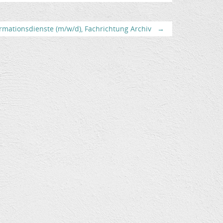
rmationsdienste (m/w/d), Fachrichtung Archiv
→