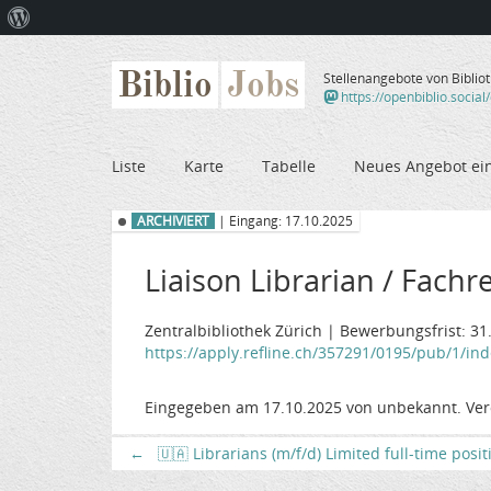
Über
WordPress
Biblio
Jobs
Stellenangebote von Biblio
https://openbiblio.social
Liste
Karte
Tabelle
Neues Angebot ei
ARCHIVIERT
| Eingang: 17.10.2025
Liaison Librarian / Fachr
Zentralbibliothek Zürich | Bewerbungsfrist: 31
https://apply.refline.ch/357291/0195/pub/1/in
Eingegeben am 17.10.2025 von unbekannt. Ver
←
🇺🇦 Librarians (m/f/d) Limited full-time posi