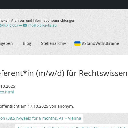
theken, Archiven und Informationseinrichtungen
/@bibliojobs
—
info@bibliojobs.eu
ngeben
Blog
Stellenarchiv
#StandWithUkraine
eferent*in (m/w/d) für Rechtswissens
.10.2025
dex.html
öffentlicht am 17.10.2025 von anonym.
tion (38,5 h/week) for 6 months, AT – Vienna