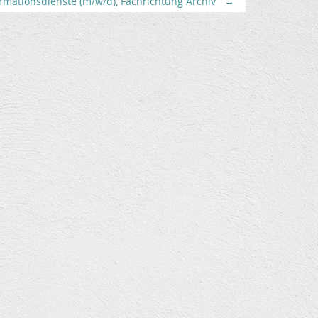
rmationsdienste (m/w/d), Fachrichtung Archiv
→