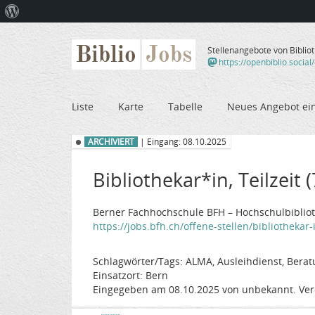
Über
WordPress
Biblio
Jobs
Stellenangebote von Biblio
https://openbiblio.social
Liste
Karte
Tabelle
Neues Angebot ei
ARCHIVIERT
| Eingang: 08.10.2025
Bibliothekar*in, Teilzeit 
Berner Fachhochschule BFH – Hochschulbiblioth
https://jobs.bfh.ch/offene-stellen/bibliothekar-
Schlagwörter/Tags: ALMA, Ausleihdienst, Berat
Einsatzort: Bern
Eingegeben am 08.10.2025 von unbekannt. Ver