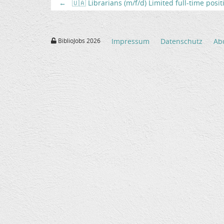
←
🇺🇦 Librarians (m/f/d) Limited full-time posi
BiblioJobs 2026
Impressum
Datenschutz
Ab