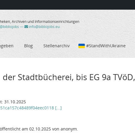
theken, Archiven und Informationseinrichtungen
/@bibliojobs
—
info@bibliojobs.eu
ngeben
Blog
Stellenarchiv
#StandWithUkraine
 der Stadtbücherei, bis EG 9a TVöD, 
t: 31.10.2025
651ca157c48489f04eec0118 [...]
öffentlicht am 02.10.2025 von anonym.