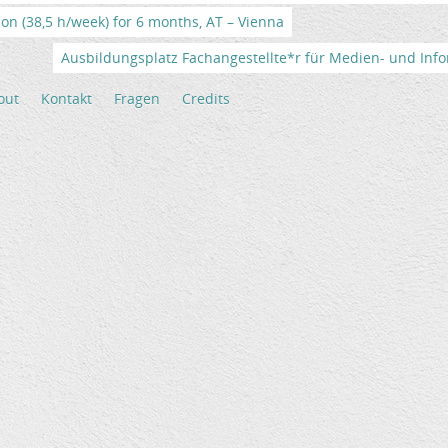
tion (38,5 h/week) for 6 months, AT – Vienna
Ausbildungsplatz Fachangestellte*r für Medien- und Info
out
Kontakt
Fragen
Credits