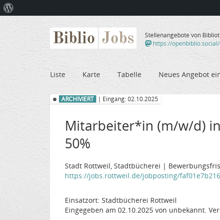
Über
WordPress
Biblio
Jobs
Stellenangebote von Biblio
https://openbiblio.social
Liste
Karte
Tabelle
Neues Angebot ei
ARCHIVIERT
| Eingang: 02.10.2025
Mitarbeiter*in (m/w/d) in
50%
Stadt Rottweil, Stadtbücherei | Bewerbungsfris
https://jobs.rottweil.de/jobposting/faf01e7b21
Einsatzort: Stadtbücherei Rottweil
Eingegeben am 02.10.2025 von unbekannt. Ver