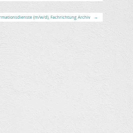
rmationsdienste (m/w/d), Fachrichtung Archiv
→