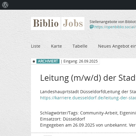
Über
WordPress
Biblio
Jobs
Stellenangebote von Biblio
https://openbiblio.social
Liste
Karte
Tabelle
Neues Angebot ei
ARCHIVIERT
| Eingang: 26.09.2025
Leitung (m/w/d) der Stad
Landeshauprtstadt DüsseldorfdLeitung der Stad
https://karriere.duesseldorf.de/leitung-der-stad
Schlagwörter/Tags: Community-Arbeit, Eigeninit
Einsatzort: Düsseldorf
Eingegeben am 26.09.2025 von unbekannt. Ver