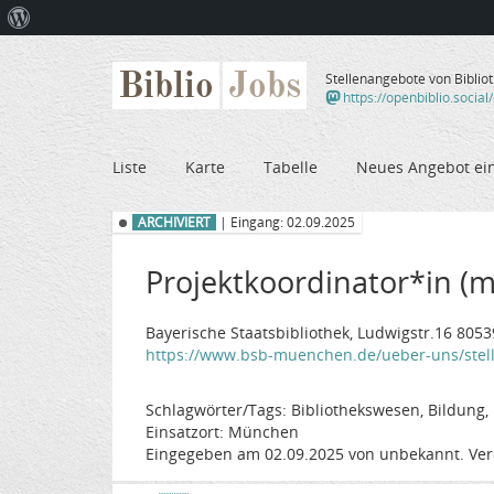
Über
WordPress
Biblio
Jobs
Stellenangebote von Biblio
https://openbiblio.social
Liste
Karte
Tabelle
Neues Angebot ei
ARCHIVIERT
| Eingang: 02.09.2025
Projektkoordinator*in (m/
Bayerische Staatsbibliothek, Ludwigstr.16 80
https://www.bsb-muenchen.de/ueber-uns/stel
Schlagwörter/Tags: Bibliothekswesen, Bildung
Einsatzort: München
Eingegeben am 02.09.2025 von unbekannt. Ver