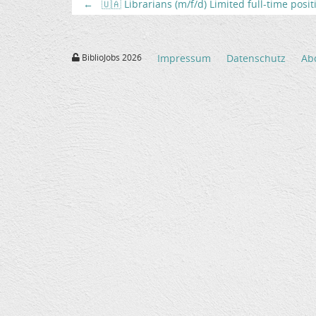
←
🇺🇦 Librarians (m/f/d) Limited full-time posi
BiblioJobs 2026
Impressum
Datenschutz
Ab